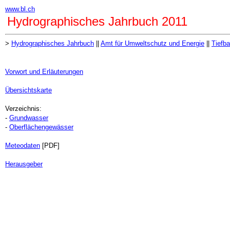
www.bl.ch
Hydrographisches Jahrbuch 2011
>
Hydrographisches Jahrbuch
||
Amt für Umweltschutz und Energie
||
Tiefb
Vorwort und Erläuterungen
Übersichtskarte
Verzeichnis:
-
Grundwasser
-
Oberflächengewässer
Meteodaten
[PDF]
Herausgeber